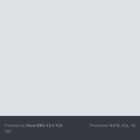
Powered by
地铁
Processed:
, SQL:
Xiuno BBS
4.0.4
0.015
13
360