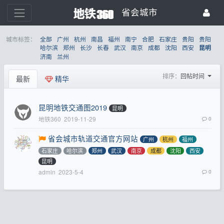
省会城市
城市标签：
全部
广州
杭州
南昌
福州
南宁
合肥
石家庄
贵阳
贵阳
哈尔滨
郑州
长沙
长春
武汉
南京
成都
沈阳
西安
昆明
济南
兰州
排序：
回帖时间
最新
精华
昆明地铁交通图2019
昆明
地铁360
2019-11-29
0
省会城市轨道交通官方网站
广州
杭州
福州
石家庄
哈尔滨
郑州
武汉
南京
成都
沈阳
西安
昆明
admin
2023-5-4
0