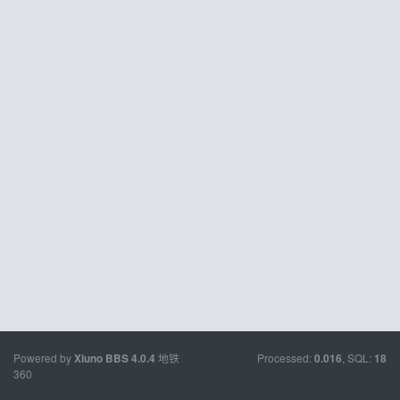
Powered by
地铁
Processed:
, SQL:
Xiuno BBS
4.0.4
0.016
18
360