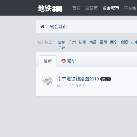
首页
直辖市
省会城市
非省会
省会城市
城市标签：
全部
广州
杭州
南昌
福州
合肥
石
南宁
兰州
最新
精华
南宁地铁线路图2019
南宁
admin
2019-8-7