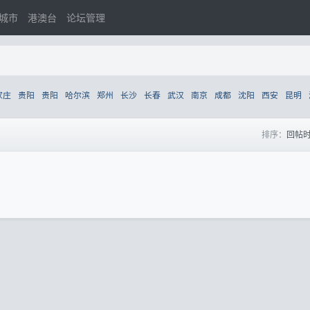
城市
港澳台
论坛管理
家庄
贵阳
贵阳
哈尔滨
郑州
长沙
长春
武汉
南京
成都
沈阳
西安
昆明
排序：
回帖