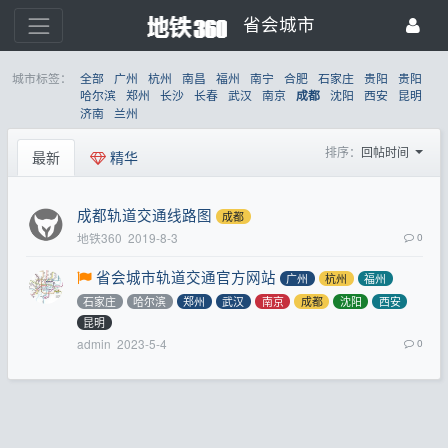
省会城市
城市标签：
全部
广州
杭州
南昌
福州
南宁
合肥
石家庄
贵阳
贵阳
哈尔滨
郑州
长沙
长春
武汉
南京
沈阳
西安
昆明
成都
济南
兰州
排序：
回帖时间
最新
精华
成都轨道交通线路图
成都
地铁360
2019-8-3
0
省会城市轨道交通官方网站
广州
杭州
福州
石家庄
哈尔滨
郑州
武汉
南京
成都
沈阳
西安
昆明
admin
2023-5-4
0