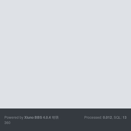
Powered by
地铁
Processed:
, SQL:
Xiuno BBS
4.0.4
0.012
13
360