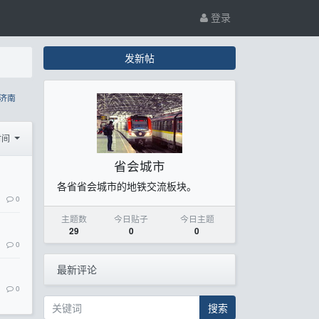
登录
发新帖
济南
时间
省会城市
各省省会城市的地铁交流板块。
0
主题数
今日贴子
今日主题
29
0
0
0
最新评论
0
搜索