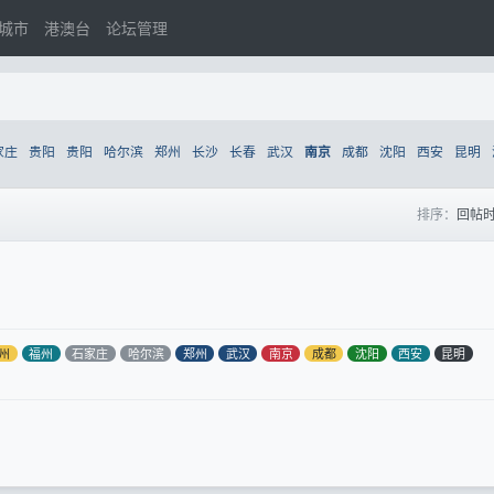
城市
港澳台
论坛管理
家庄
贵阳
贵阳
哈尔滨
郑州
长沙
长春
武汉
成都
沈阳
西安
昆明
南京
排序：
回帖
州
福州
石家庄
哈尔滨
郑州
武汉
南京
成都
沈阳
西安
昆明