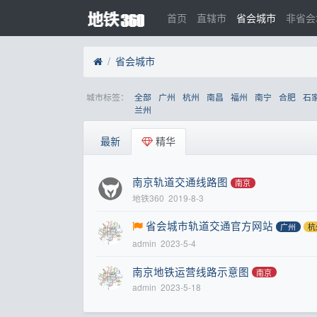
首页
直辖市
省会城市
非省会
省会城市
城市标签：
全部
广州
杭州
南昌
福州
南宁
合肥
石
兰州
最新
精华
南京轨道交通线路图
南京
地铁360
2019-8-3
省会城市轨道交通官方网站
广州
杭
admin
2023-5-4
南京地铁运营线路示意图
南京
admin
2023-5-18