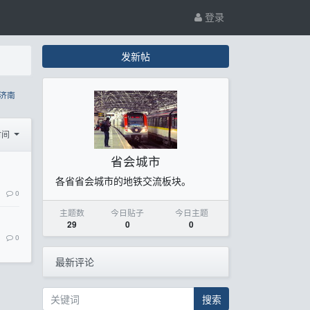
登录
发新帖
济南
时间
省会城市
各省省会城市的地铁交流板块。
0
主题数
今日贴子
今日主题
29
0
0
0
最新评论
搜索