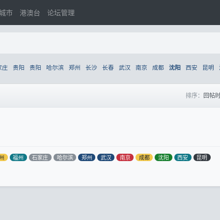
城市
港澳台
论坛管理
家庄
贵阳
贵阳
哈尔滨
郑州
长沙
长春
武汉
南京
成都
西安
昆明
沈阳
排序：
回帖
州
福州
石家庄
哈尔滨
郑州
武汉
南京
成都
沈阳
西安
昆明