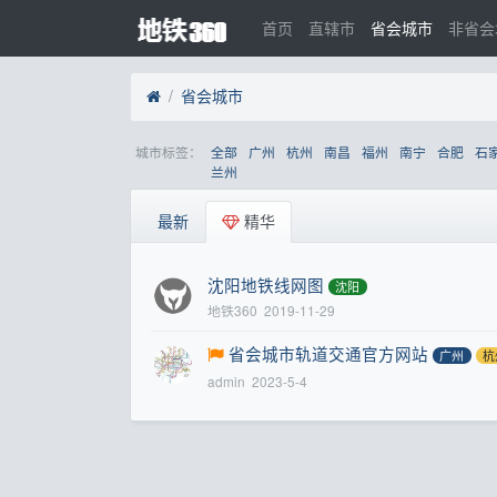
首页
直辖市
省会城市
非省会
省会城市
城市标签：
全部
广州
杭州
南昌
福州
南宁
合肥
石
兰州
最新
精华
沈阳地铁线网图
沈阳
地铁360
2019-11-29
省会城市轨道交通官方网站
广州
杭
admin
2023-5-4