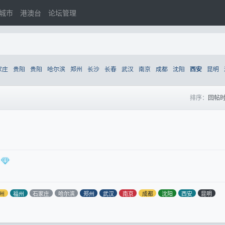
城市
港澳台
论坛管理
家庄
贵阳
贵阳
哈尔滨
郑州
长沙
长春
武汉
南京
成都
沈阳
昆明
西安
排序：
回帖
州
福州
石家庄
哈尔滨
郑州
武汉
南京
成都
沈阳
西安
昆明