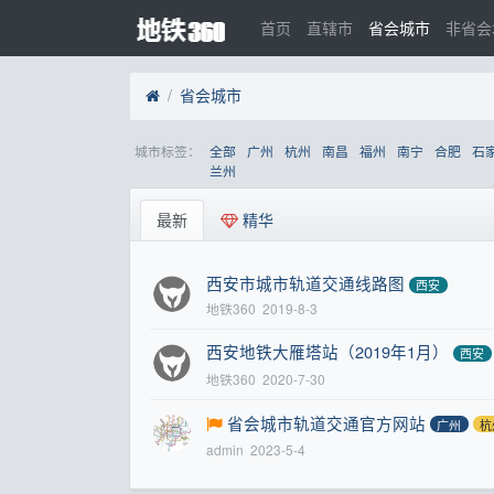
首页
直辖市
省会城市
非省会
省会城市
城市标签：
全部
广州
杭州
南昌
福州
南宁
合肥
石
兰州
最新
精华
西安市城市轨道交通线路图
西安
地铁360
2019-8-3
西安地铁大雁塔站（2019年1月）
西安
地铁360
2020-7-30
省会城市轨道交通官方网站
广州
杭
admin
2023-5-4