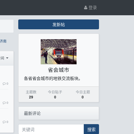
登录
发新帖
济南
时间
省会城市
各省省会城市的地铁交流板块。
0
主题数
今日贴子
今日主题
29
0
0
0
最新评论
0
搜索