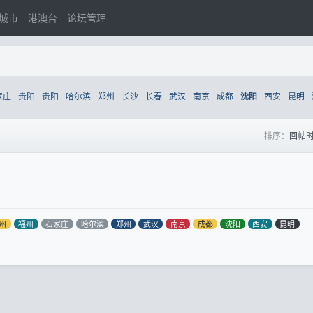
城市
港澳台
论坛管理
家庄
贵阳
贵阳
哈尔滨
郑州
长沙
长春
武汉
南京
成都
西安
昆明
沈阳
排序：
回帖
州
福州
石家庄
哈尔滨
郑州
武汉
南京
成都
沈阳
西安
昆明