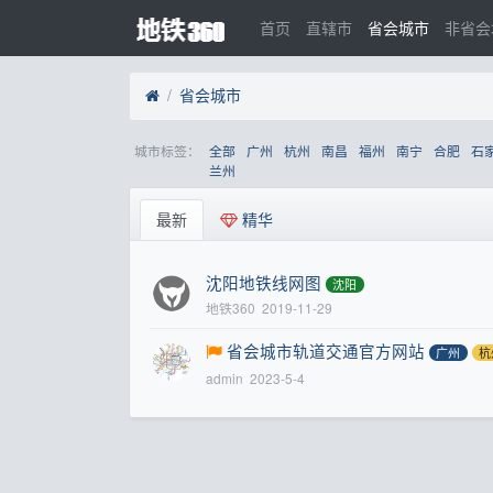
首页
直辖市
省会城市
非省会
省会城市
城市标签：
全部
广州
杭州
南昌
福州
南宁
合肥
石
兰州
最新
精华
沈阳地铁线网图
沈阳
地铁360
2019-11-29
省会城市轨道交通官方网站
广州
杭
admin
2023-5-4