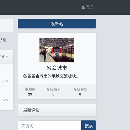
登录
发新帖
济南
时间
省会城市
各省省会城市的地铁交流板块。
0
主题数
今日贴子
今日主题
29
0
0
0
最新评论
搜索