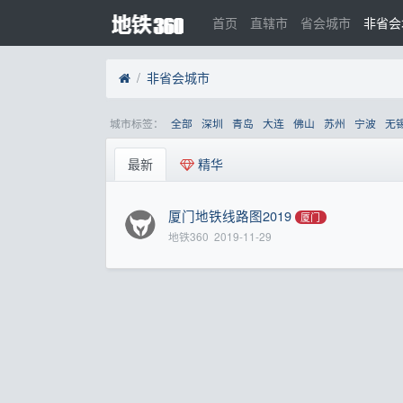
首页
直辖市
省会城市
非省会
非省会城市
城市标签：
全部
深圳
青岛
大连
佛山
苏州
宁波
无
最新
精华
厦门地铁线路图2019
厦门
地铁360
2019-11-29