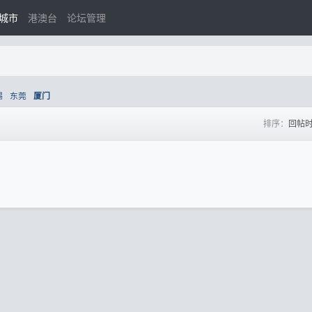
城市
港澳台
论坛管理
锡
东莞
厦门
排序：
回帖