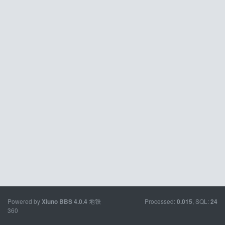
Powered by
地铁
Processed:
, SQL:
Xiuno BBS
4.0.4
0.015
24
360