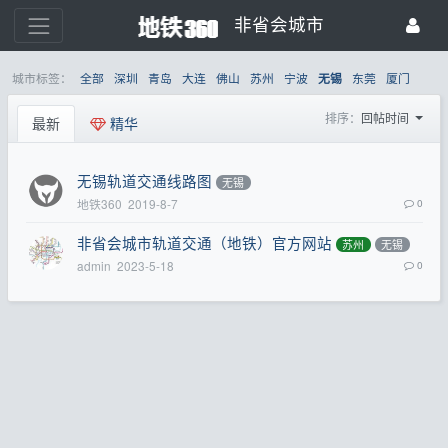
非省会城市
城市标签：
全部
深圳
青岛
大连
佛山
苏州
宁波
东莞
厦门
无锡
排序：
回帖时间
最新
精华
无锡轨道交通线路图
无锡
地铁360
2019-8-7
0
非省会城市轨道交通（地铁）官方网站
苏州
无锡
admin
2023-5-18
0