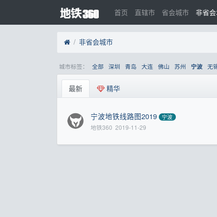
首页
直辖市
省会城市
非省会
非省会城市
城市标签：
全部
深圳
青岛
大连
佛山
苏州
无
宁波
最新
精华
宁波地铁线路图2019
宁波
地铁360
2019-11-29