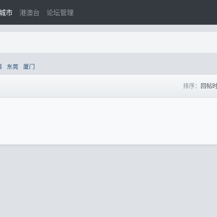
城市
港澳台
论坛管理
锡
东莞
厦门
排序：
回帖