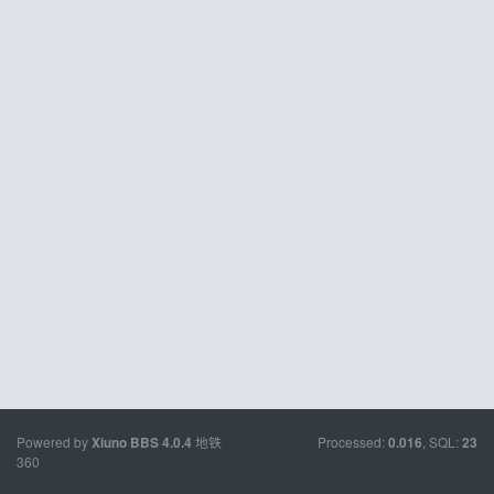
Powered by
地铁
Processed:
, SQL:
Xiuno BBS
4.0.4
0.016
23
360