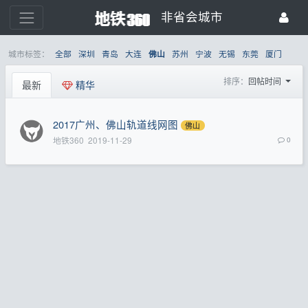
非省会城市
城市标签：
全部
深圳
青岛
大连
苏州
宁波
无锡
东莞
厦门
佛山
排序：
回帖时间
最新
精华
2017广州、佛山轨道线网图
佛山
地铁360
2019-11-29
0