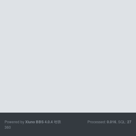
Powered by
地铁
Processed:
, SQL:
Xiuno BBS
4.0.4
0.016
27
360