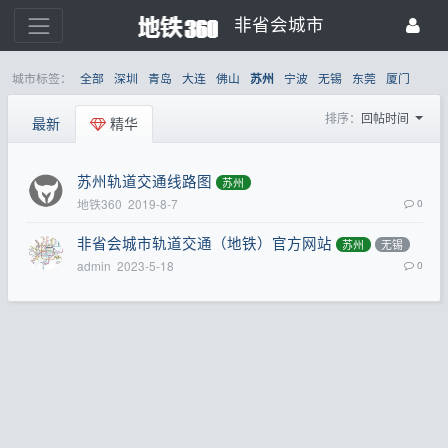
非省会城市
城市标签：
全部
深圳
青岛
大连
佛山
宁波
无锡
东莞
厦门
苏州
排序：
回帖时间
最新
精华
苏州轨道交通线路图
苏州
地铁360
2019-8-7
0
非省会城市轨道交通（地铁）官方网站
苏州
无锡
admin
2023-5-18
0