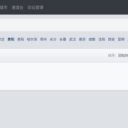
城市
港澳台
论坛管理
家庄
贵阳
哈尔滨
郑州
长沙
长春
武汉
南京
成都
沈阳
西安
昆明
贵阳
排序：
回帖