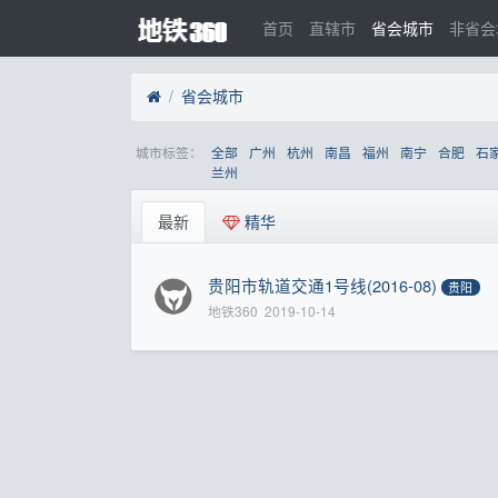
首页
直辖市
省会城市
非省会
省会城市
城市标签：
全部
广州
杭州
南昌
福州
南宁
合肥
石
兰州
最新
精华
贵阳市轨道交通1号线(2016-08)
贵阳
地铁360
2019-10-14