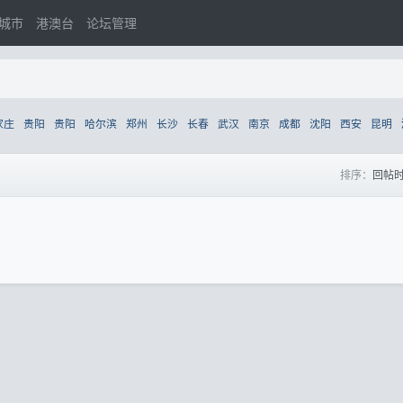
城市
港澳台
论坛管理
家庄
贵阳
贵阳
哈尔滨
郑州
长沙
长春
武汉
南京
成都
沈阳
西安
昆明
排序：
回帖