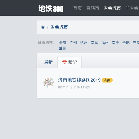
首页
直辖市
省会城市
非省会
省会城市
城市标签：
全部
广州
杭州
南昌
福州
南宁
合肥
石
兰州
最新
精华
济南地铁线路图2019
济南
admin
2019-11-29