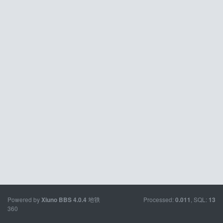
Powered by
地铁
Processed:
, SQL:
Xiuno BBS
4.0.4
0.011
13
360