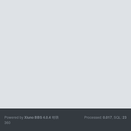
Powered by
地铁
Processed:
, SQL:
Xiuno BBS
4.0.4
0.017
23
360