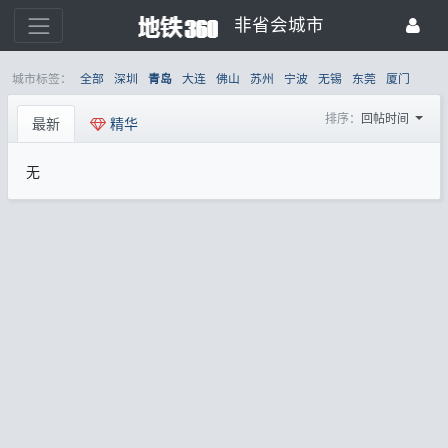
非省会城市
城市标签：
全部
深圳
大连
佛山
苏州
宁波
无锡
东莞
厦门
青岛
排序：
回帖时间
最新
精华
无