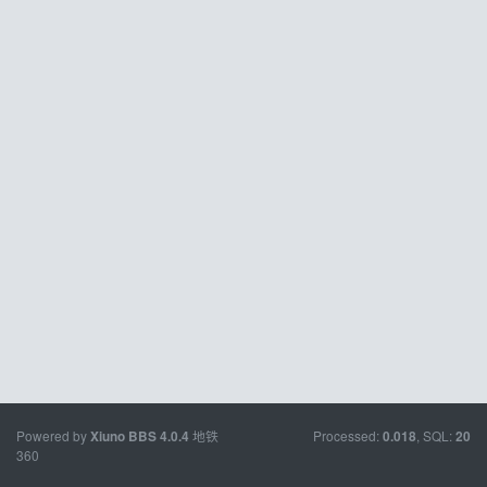
Powered by
地铁
Processed:
, SQL:
Xiuno BBS
4.0.4
0.018
20
360