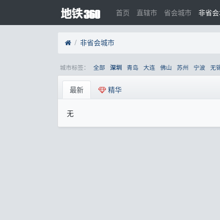
首页
直辖市
省会城市
非省会
非省会城市
城市标签：
全部
青岛
大连
佛山
苏州
宁波
无
深圳
最新
精华
无