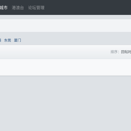
城市
港澳台
论坛管理
锡
东莞
厦门
排序：
回帖