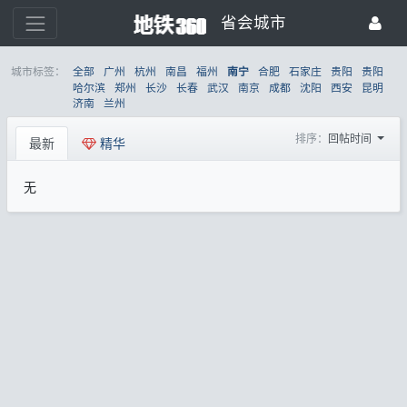
省会城市
城市标签：
全部
广州
杭州
南昌
福州
合肥
石家庄
贵阳
贵阳
南宁
哈尔滨
郑州
长沙
长春
武汉
南京
成都
沈阳
西安
昆明
济南
兰州
排序：
回帖时间
最新
精华
无