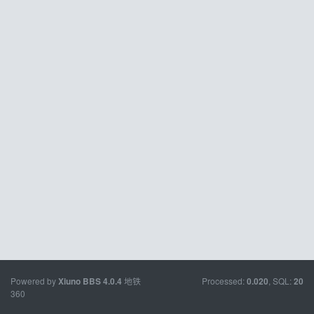
Powered by
地铁
Processed:
, SQL:
Xiuno BBS
4.0.4
0.020
20
360