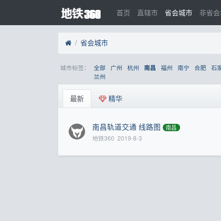
首页
直辖市
省会城市
非省会
省会城市
城市标签：
全部
广州
杭州
福州
南宁
合肥
石
南昌
兰州
最新
精华
南昌轨道交通 线路图
南昌
地铁360
2019-8-3