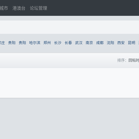
城市
港澳台
论坛管理
家庄
贵阳
贵阳
哈尔滨
郑州
长沙
长春
武汉
南京
成都
沈阳
西安
昆明
排序：
回帖