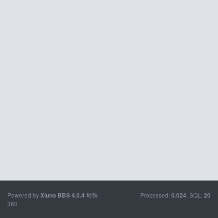
Powered by
地铁
Processed:
, SQL:
Xiuno BBS
4.0.4
0.024
20
360